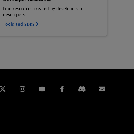
Find resources created by developers for
developers.
Tools and SDKS
edIn
Instagram
Facebook
Inscripti