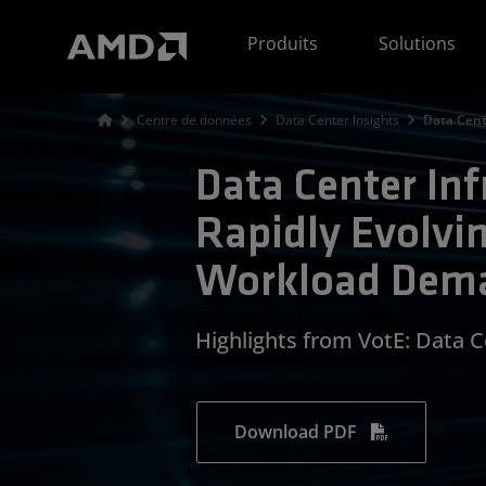
Déclaration d'accessibilité du site Web AMD
Produits
Solutions
Centre de données
Data Center Insights
Data Cent
Data Center Inf
Rapidly Evolvi
Workload Dem
Highlights from VotE: Data 
Download PDF