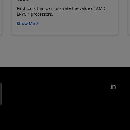
Find tools that demonstrate the value of AMD
EPYC™ processors.
Show Me
Link