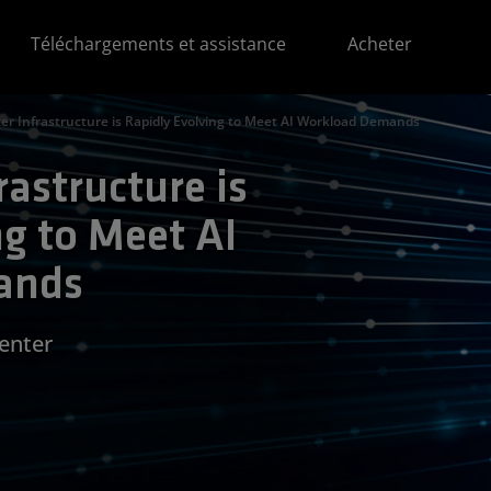
Téléchargements et assistance
Acheter
er Infrastructure is Rapidly Evolving to Meet AI Workload Demands
rastructure is
ng to Meet AI
ands
Center