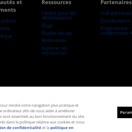
autés et
Ressources
Partenaires
ments
Centre pour les
Hub partenai
développeurs
Distributeurs
e presse
Blogs
Programme
ents
Études de cas
universitaire
hèque
Webinaires
Explorer les
ressources
Marques déposées
Transparence de la chaîne logistique
Concurrence éq
, pour rendre votre navigation plus pratique et
Politique relative aux cookies
Paramètres des cookies
re ordinateur afin de nous aider à améliorer
Param
 ils sont essentiels au bon fonctionnement du site.
© 2026 Advanced Micro Devices, Inc.
rés dans la politique relative aux cookies et nous
ion de confidentialité
et la
politique en