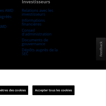
Investisseurs
res AMD
Relations avec les
investisseurs
 agréés
Informations
financières
 AMD
Conseil
d'administration
Documents de
gouvernance
Feedback
Dépôts auprès de la
SEC
uitable et ouverte
Stratégie fiscale britannique
ètres des cookies
Accepter tous les cookies