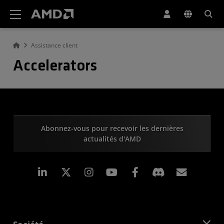
Déclaration d'accessibilité du site Web AMD
Assistance client
Accelerators
Abonnez-vous pour recevoir les dernières
actualités d'AMD
LinkedIn
Instagram
Facebook
Inscrip