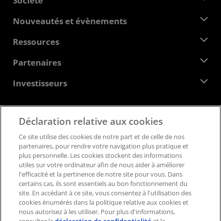
Société
À propos d'AMD
Nouveautés et évènements
Équipe de direction
Salle de presse
Ressources
Responsabilité d'entreprise
Évènements
Carrières
Centre pour les développeurs
Partenaires
Médiathèque
Nous contacter
Blogs
Hub partenaires AMD
Investisseurs
Études de cas
Distributeurs agréés
Webinaires
Relations avec les investisseurs
Programme universitaire AMD
Explorer les ressources
Informations financières
Déclaration relative aux cookies
Conseil d'administration
Feedback
Conditions générales
Ce site utilise des cookies de notre part et de celle de nos
Documents de gouvernance
Politique de confidentialité
partenaires, pour rendre votre navigation plus pratique et
Dépôts auprès de la SEC
Marques déposées
plus personnelle. Les cookies stockent des informations
utiles sur votre ordinateur afin de nous aider à améliorer
Transparence de la chaîne logistique
l'efficacité et la pertinence de notre site pour vous. Dans
Concurrence équitable et ouverte
certains cas, ils sont essentiels au bon fonctionnement du
Stratégie fiscale britannique
site. En accédant à ce site, vous consentez à l'utilisation des
Politique relative aux cookies
cookies énumérés dans la politique relative aux cookies et
nous autorisez à les utiliser. Pour plus d'informations,
Paramètres des cookies