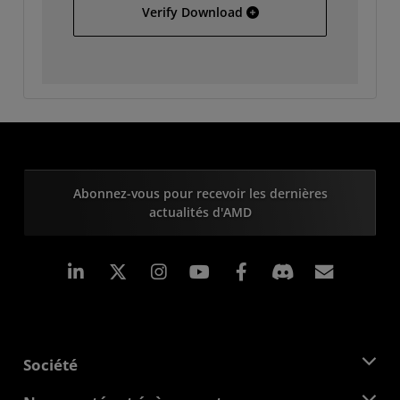
Hewlett Packard 7000
Verify Download
Abonnez-vous pour recevoir les dernières
actualités d'AMD
LinkedIn
Instagram
Facebook
Inscrip
Société
À propos d'AMD