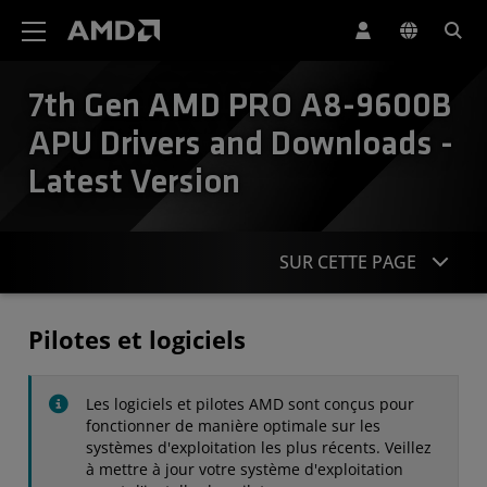
Déclaration d'accessibilité du site Web AMD
7th Gen AMD PRO A8-9600B
APU Drivers and Downloads -
Latest Version
SUR CETTE PAGE
Pilotes
Pilotes et logiciels
Caractéristiques
Les logiciels et pilotes AMD sont conçus pour
Contact
fonctionner de manière optimale sur les
systèmes d'exploitation les plus récents. Veillez
à mettre à jour votre système d'exploitation