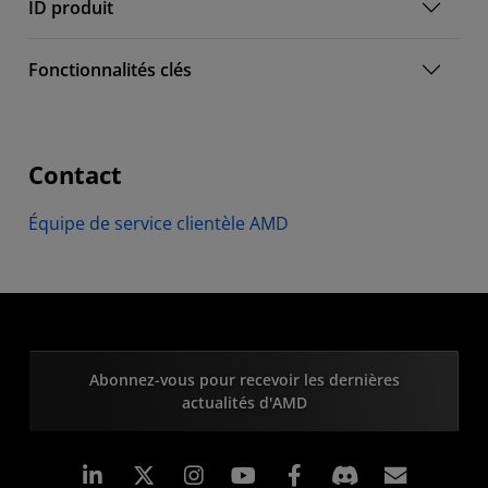
ID produit
Fonctionnalités clés
Contact
Équipe de service clientèle AMD
Abonnez-vous pour recevoir les dernières
actualités d'AMD
LinkedIn
Instagram
Facebook
Inscrip