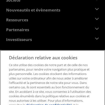
Société
À propos d'AMD
Nouveautés et évènements
Équipe de direction
Salle de presse
Ressources
Responsabilité d'entreprise
Évènements
Carrières
Centre pour les développeurs
Partenaires
Médiathèque
Nous contacter
Blogs
Hub partenaires AMD
Investisseurs
Études de cas
Distributeurs agréés
Webinaires
Relations avec les investisseurs
Programme universitaire AMD
Explorer les ressources
Informations financières
Déclaration relative aux cookies
Conseil d'administration
Feedback
Conditions générales
Ce site utilise des cookies de notre part et de celle de nos
Documents de gouvernance
Politique de confidentialité
partenaires, pour rendre votre navigation plus pratique et
Dépôts auprès de la SEC
Marques déposées
plus personnelle. Les cookies stockent des informations
utiles sur votre ordinateur afin de nous aider à améliorer
Transparence de la chaîne logistique
l'efficacité et la pertinence de notre site pour vous. Dans
Concurrence équitable et ouverte
certains cas, ils sont essentiels au bon fonctionnement du
Stratégie fiscale britannique
site. En accédant à ce site, vous consentez à l'utilisation des
Politique relative aux cookies
cookies énumérés dans la politique relative aux cookies et
nous autorisez à les utiliser. Pour plus d'informations,
Paramètres des cookies