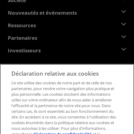
Société
À propos d'AMD
Nouveautés et évènements
Équipe de direction
Salle de presse
Ressources
Responsabilité d'entreprise
Évènements
Carrières
Centre pour les développeurs
Partenaires
Médiathèque
Nous contacter
Blogs
Hub partenaires AMD
Investisseurs
Études de cas
Distributeurs agréés
Webinaires
Relations avec les investisseurs
Programme universitaire AMD
Explorer les ressources
Informations financières
Déclaration relative aux cookies
Conseil d'administration
Feedback
Conditions générales
Ce site utilise des cookies de notre part et de celle de nos
Documents de gouvernance
Politique de confidentialité
partenaires, pour rendre votre navigation plus pratique et
Dépôts auprès de la SEC
Marques déposées
plus personnelle. Les cookies stockent des informations
utiles sur votre ordinateur afin de nous aider à améliorer
Transparence de la chaîne logistique
l'efficacité et la pertinence de notre site pour vous. Dans
Concurrence équitable et ouverte
certains cas, ils sont essentiels au bon fonctionnement du
Stratégie fiscale britannique
site. En accédant à ce site, vous consentez à l'utilisation des
Politique relative aux cookies
cookies énumérés dans la politique relative aux cookies et
nous autorisez à les utiliser. Pour plus d'informations,
Paramètres des cookies