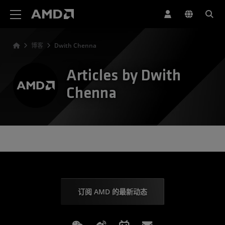
AMD 网站无障碍声明
博客
Dwith Chenna
Articles by Dwith
Chenna
订阅 AMD 的最新动态
Weixin
Weibo
Bilibili
Subscriptions