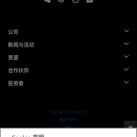
公司
关于 AMD
新闻与活动
管理团队
新闻中心
资源
企业责任
活动
就业机会
开发中心
合作伙伴
媒体库
联系我们
博客
AMD 合作伙伴中心
投资者
成功案例
授权经销商
研讨会
投资者关系
AMD 大学计划
探索资源
财务信息
董事会
京ICP备12018899号-2
治理文件
​条款和条件
SEC 报告
隐私
反馈
商标