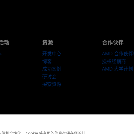
活动
资源
合作伙伴
心
开发中心
AMD 合作伙
博客
授权经销商
成功案例
AMD 大学计划
研讨会
探索资源
​条款和条件
隐私
商标
供应链透明度
公开公平竞争
英国税收策略
C
© 2026 Advanced Micro Devices, Inc.
便和个性化。 Cookie 将有用的信息存储在您的计