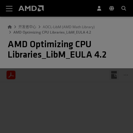
AMD 网站无障碍声明
开发者中心
AOCL-LibM (AMD Math Library)
AMD Optimizing CPU Libraries_LibM_EULA 4.2
AMD Optimizing CPU
Libraries_LibM_EULA 4.2