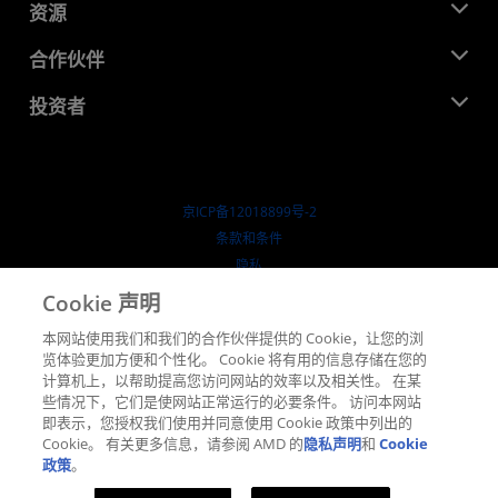
新闻中心
资源
企业责任
活动
就业机会
开发中心
合作伙伴
媒体库
联系我们
博客
AMD 合作伙伴中心
投资者
成功案例
授权经销商
研讨会
投资者关系
AMD 大学计划
探索资源
财务信息
董事会
京ICP备12018899号-2
治理文件
​条款和条件
SEC 报告
隐私
商标
Cookie 声明
供应链透明度
本网站使用我们和我们的合作伙伴提供的 Cookie，让您的浏
公开公平竞争
览体验更加方便和个性化。 Cookie 将有用的信息存储在您的
英国税收策略
计算机上，以帮助提高您访问网站的效率以及相关性。 在某
Cookie 政策
些情况下，它们是使网站正常运行的必要条件。 访问本网站
即表示，您授权我们使用并同意使用 Cookie 政策中列出的
Cookie 设置
Cookie。 有关更多信息，请参阅 AMD 的
隐私声明
和
Cookie
政策
。
© 2026 Advanced Micro Devices, Inc.