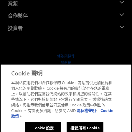
新聞室
資源
企業責任
活動
招聘
開發者中心
合作夥伴
媒體庫
聯絡我們
部落格
AMD 合作夥伴中心
投資者
案例研究
授權經銷商
網路研討會
投資者關係
AMD 大學計畫
探索資源
財務資訊
董事會
條款與條件
治理文件
隱私權
行情走勢
商標
Cookie 聲明
供应链透明度
本網站使用我們和合作夥伴的 Cookie，為您提供更加便捷和
公平公開競爭
個人化的瀏覽體驗。 Cookie 將有用的資訊儲存在您的電腦
英國稅務策略
上，以幫助我們提高我們網站的效率和與您的相關性。 在某
Cookie 政策
些情況下，它們對於使網站正常運行至關重要。 透過造訪本
網站，您指示我們使用並同意使用 Cookie 政策中列出的
Cookie 設定
Cookie。 有關更多資訊，請參閱 AMD
隱私權聲明
和
Cookie
政策
。
© 2026 Advanced Micro Devices, Inc.
Cookie 設定
接受所有 Cookie