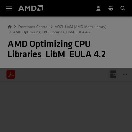
AMD 網站無障礙聲明
Developer Central
AOCL-LibM (AMD Math Library)
AMD Optimizing CPU Libraries_LibM_EULA 4.2
AMD Optimizing CPU
Libraries_LibM_EULA 4.2