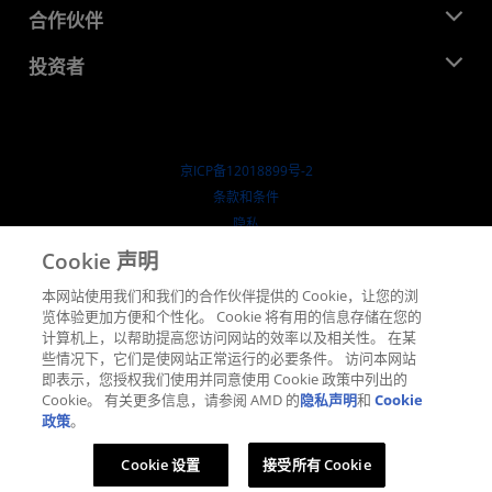
就业机会
开发中心
合作伙伴
媒体库
联系我们
博客
AMD 合作伙伴中心
投资者
成功案例
授权经销商
研讨会
投资者关系
AMD 大学计划
探索资源
财务信息
董事会
京ICP备12018899号-2
治理文件
​条款和条件
SEC 报告
隐私
商标
Cookie 声明
供应链透明度
本网站使用我们和我们的合作伙伴提供的 Cookie，让您的浏
公开公平竞争
览体验更加方便和个性化。 Cookie 将有用的信息存储在您的
英国税收策略
计算机上，以帮助提高您访问网站的效率以及相关性。 在某
Cookie 政策
些情况下，它们是使网站正常运行的必要条件。 访问本网站
即表示，您授权我们使用并同意使用 Cookie 政策中列出的
Cookie 设置
Cookie。 有关更多信息，请参阅 AMD 的
隐私声明
和
Cookie
政策
。
© 2026 Advanced Micro Devices, Inc.
Cookie 设置
接受所有 Cookie