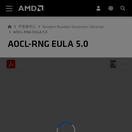
AMD 网站无障碍声明
开发者中心
Random Number Generator Libraries
AOCL-RNG EULA 5.0
AOCL-RNG EULA 5.0