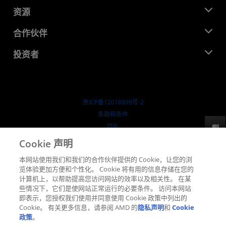
管理团队
新闻中心
资源
企业责任
活动
就业机会
开发中心
合作伙伴
媒体库
联系我们
博客
AMD 合作伙伴中心
投资者
成功案例
授权经销商
研讨会
投资者关系
AMD 大学计划
探索资源
财务信息
董事会
京ICP备12018899号-2
治理文件
​条款和条件
SEC 报告
隐私
反馈
商标
Cookie 声明
供应链透明度
本网站使用我们和我们的合作伙伴提供的 Cookie，让您的浏
公开公平竞争
览体验更加方便和个性化。 Cookie 将有用的信息存储在您的
英国税收策略
计算机上，以帮助提高您访问网站的效率以及相关性。 在某
Cookie 政策
些情况下，它们是使网站正常运行的必要条件。 访问本网站
即表示，您授权我们使用并同意使用 Cookie 政策中列出的
Cookie 设置
Cookie。 有关更多信息，请参阅 AMD 的
隐私声明
和
Cookie
政策
。
© 2026 Advanced Micro Devices, Inc.