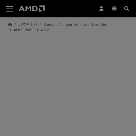
AMD 网站无障碍声明
开发者中心
Random Number Generator Libraries
AOCL-RNG EULA 5.2