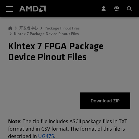
AMD 网站无障碍声明
开发者中心
Package Pinout Files
Kintex 7 Package Device Pinout Files
Kintex 7 FPGA Package
Device Pinout Files
Download ZIP
Note
: The zip file includes ASCII package files in TXT
format and in CSV format. The format of this file is
described in
UG475
.