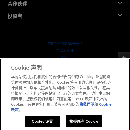
就业机会
开发中心
合作伙伴
媒体库
联系我们
博客
AMD 合作伙伴中心
投资者
成功案例
授权经销商
研讨会
投资者关系
AMD 大学计划
探索资源
财务信息
董事会
京ICP备12018899号-2
治理文件
​条款和条件
SEC 报告
隐私
反馈
商标
Cookie 声明
供应链透明度
本网站使用我们和我们的合作伙伴提供的 Cookie，让您的浏
公开公平竞争
览体验更加方便和个性化。 Cookie 将有用的信息存储在您的
英国税收策略
计算机上，以帮助提高您访问网站的效率以及相关性。 在某
Cookie 政策
些情况下，它们是使网站正常运行的必要条件。 访问本网站
即表示，您授权我们使用并同意使用 Cookie 政策中列出的
Cookie 设置
Cookie。 有关更多信息，请参阅 AMD 的
隐私声明
和
Cookie
政策
。
© 2026 Advanced Micro Devices, Inc.
Cookie 设置
接受所有 Cookie