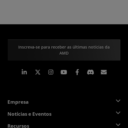
Inscreva-se para receber as últimas notícias da
AMD
Linkedin
Instagram
Facebook
Assina
Empresa
Sobre a AMD
Notícias e Eventos
Equipe de Gerenciamento
Sala de Imprensa
Recursos
Responsibilidade Corporativa