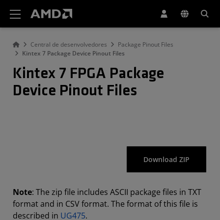
Declaração de acessibilidade do site da AMD
Central de desenvolvedores
Package Pinout Files
Kintex 7 Package Device Pinout Files
Kintex 7 FPGA Package
Device Pinout Files
Download ZIP
Note
: The zip file includes ASCII package files in TXT
format and in CSV format. The format of this file is
described in
UG475
.