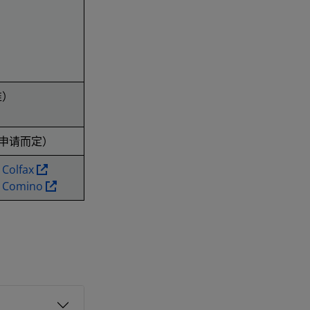
准）
视申请而定）
olfax
omino