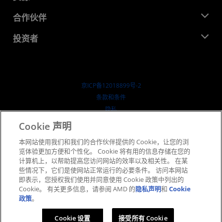
活动
就业机会
开发中心
合作伙伴
媒体库
联系我们
博客
AMD 合作伙伴中心
投资者
成功案例
授权经销商
研讨会
投资者关系
AMD 大学计划
探索资源
财务信息
董事会
京ICP备12018899号-2
治理文件
​条款和条件
SEC 报告
隐私
商标
Cookie 声明
供应链透明度
本网站使用我们和我们的合作伙伴提供的 Cookie，让您的浏
公开公平竞争
览体验更加方便和个性化。 Cookie 将有用的信息存储在您的
英国税收策略
计算机上，以帮助提高您访问网站的效率以及相关性。 在某
Cookie 政策
些情况下，它们是使网站正常运行的必要条件。 访问本网站
即表示，您授权我们使用并同意使用 Cookie 政策中列出的
Cookie 设置
Cookie。 有关更多信息，请参阅 AMD 的
隐私声明
和
Cookie
政策
。
© 2026 Advanced Micro Devices, Inc.
Cookie 设置
接受所有 Cookie