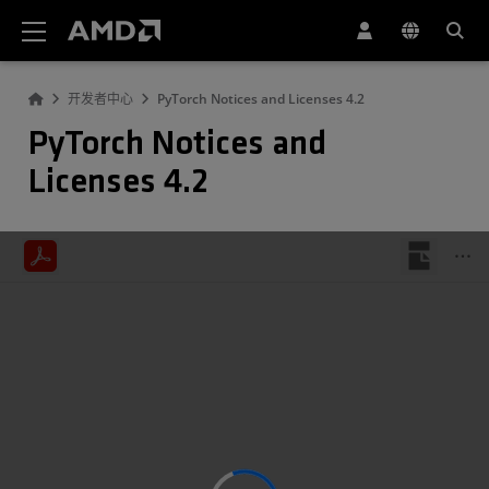
AMD 网站无障碍声明
开发者中心
PyTorch Notices and Licenses 4.2
PyTorch Notices and
Licenses 4.2