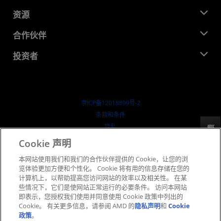
管理团队
新闻中心
资源
企业责任
活动
就业机会
开发中心
合作伙伴
媒体库
联系我们
博客
AMD 合作伙伴中心
投资者
成功案例
授权经销商
研讨会
投资者关系
AMD 大学计划
探索资源
财务信息
董事会
京ICP备12018899号-2
治理文件
​条款和条件
SEC 报告
隐私
反馈
商标
Cookie 声明
供应链透明度
本网站使用我们和我们的合作伙伴提供的 Cookie，让您的浏
公开公平竞争
览体验更加方便和个性化。 Cookie 将有用的信息存储在您的
英国税收策略
计算机上，以帮助提高您访问网站的效率以及相关性。 在某
Cookie 政策
些情况下，它们是使网站正常运行的必要条件。 访问本网站
即表示，您授权我们使用并同意使用 Cookie 政策中列出的
Cookie 设置
Cookie。 有关更多信息，请参阅 AMD 的
隐私声明
和
Cookie
政策
。