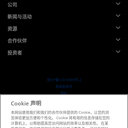
公司
关于 AMD
新闻与活动
管理团队
新闻中心
资源
企业责任
活动
就业机会
开发中心
合作伙伴
媒体库
联系我们
博客
AMD 合作伙伴中心
投资者
成功案例
授权经销商
研讨会
投资者关系
AMD 大学计划
探索资源
财务信息
董事会
京ICP备12018899号-2
治理文件
​条款和条件
SEC 报告
隐私
商标
Cookie 声明
供应链透明度
本网站使用我们和我们的合作伙伴提供的 Cookie，让您的浏
公开公平竞争
览体验更加方便和个性化。 Cookie 将有用的信息存储在您的
英国税收策略
计算机上，以帮助提高您访问网站的效率以及相关性。 在某
Cookie 政策