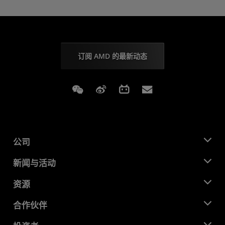
订阅 AMD 的最新动态
Weixin
Weibo
Bilibili
Subscriptions
公司
关于 AMD
新闻与活动
管理团队
新闻中心
资源
企业责任
活动
就业机会
开发中心
合作伙伴
媒体库
联系我们
博客
AMD 合作伙伴中心