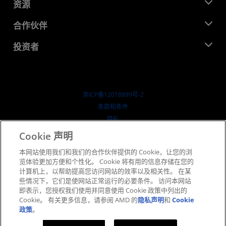
新闻中心
资源
企业责任
活动
就业机会
开发中心
合作伙伴
媒体库
联系我们
博客
AMD 合作伙伴中心
投资者
成功案例
授权经销商
研讨会
投资者关系
AMD 大学计划
探索资源
财务信息
董事会
京ICP备12018899号-2
治理文件
​条款和条件
SEC 报告
隐私
商标
Cookie 声明
供应链透明度
本网站使用我们和我们的合作伙伴提供的 Cookie，让您的浏
公开公平竞争
览体验更加方便和个性化。 Cookie 将有用的信息存储在您的
英国税收策略
计算机上，以帮助提高您访问网站的效率以及相关性。 在某
Cookie 政策
些情况下，它们是使网站正常运行的必要条件。 访问本网站
即表示，您授权我们使用并同意使用 Cookie 政策中列出的
Cookie 设置
Cookie。 有关更多信息，请参阅 AMD 的
隐私声明
和
Cookie
政策
。
© 2026 Advanced Micro Devices, Inc.