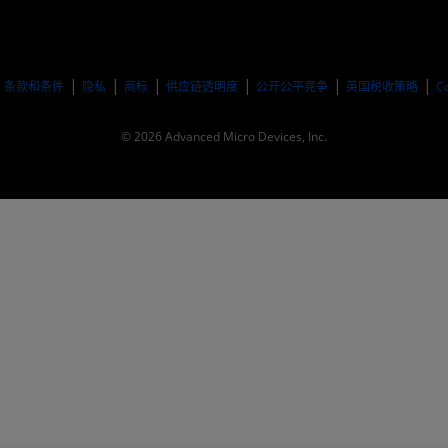
​条款和条件
隐私
商标
供应链透明度
公开公平竞争
英国税收策略
C
© 2026 Advanced Micro Devices, Inc.