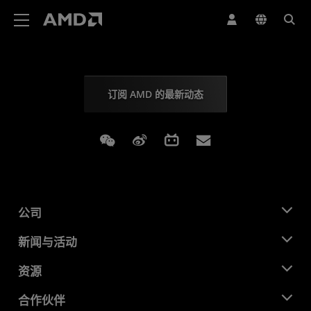
AMD 网站无障碍声明
订阅 AMD 的最新动态
Weixin
Weibo
Bilibili
Subscriptions
公司
关于 AMD
新闻与活动
管理团队
新闻中心
资源
企业责任
活动
就业机会
开发中心
合作伙伴
媒体库
联系我们