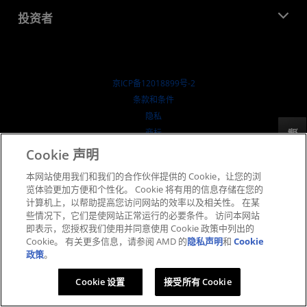
博客
AMD 合作伙伴中心
投资者
成功案例
授权经销商
研讨会
投资者关系
AMD 大学计划
探索资源
财务信息
董事会
京ICP备12018899号-2
治理文件
​条款和条件
SEC 报告
隐私
商标
反馈
供应链透明度
Cookie 声明
公开公平竞争
本网站使用我们和我们的合作伙伴提供的 Cookie，让您的浏
英国税收策略
览体验更加方便和个性化。 Cookie 将有用的信息存储在您的
Cookie 政策
计算机上，以帮助提高您访问网站的效率以及相关性。 在某
些情况下，它们是使网站正常运行的必要条件。 访问本网站
Cookie 设置
即表示，您授权我们使用并同意使用 Cookie 政策中列出的
Cookie。 有关更多信息，请参阅 AMD 的
隐私声明
和
Cookie
© 2026 Advanced Micro Devices, Inc.
政策
。
Cookie 设置
接受所有 Cookie