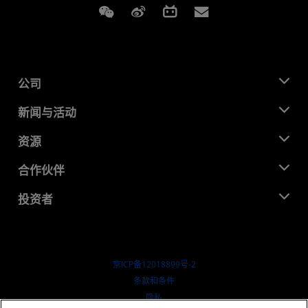
Weixin
Weibo
Bilibili
Subscriptions
公司
关于 AMD
新闻与活动
管理团队
新闻中心
资源
企业责任
活动
就业机会
开发中心
合作伙伴
媒体库
联系我们
博客
AMD 合作伙伴中心
投资者
成功案例
授权经销商
研讨会
投资者关系
AMD 大学计划
探索资源
财务信息
董事会
京ICP备12018899号-2
治理文件
​条款和条件
SEC 报告
隐私