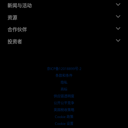
关于 AMD
新闻与活动
管理团队
新闻中心
资源
企业责任
活动
就业机会
开发中心
合作伙伴
媒体库
联系我们
博客
AMD 合作伙伴中心
投资者
成功案例
授权经销商
研讨会
投资者关系
AMD 大学计划
探索资源
财务信息
董事会
京ICP备12018899号-2
治理文件
​条款和条件
SEC 报告
隐私
商标
供应链透明度
公开公平竞争
英国税收策略
Cookie 政策
Cookie 设置