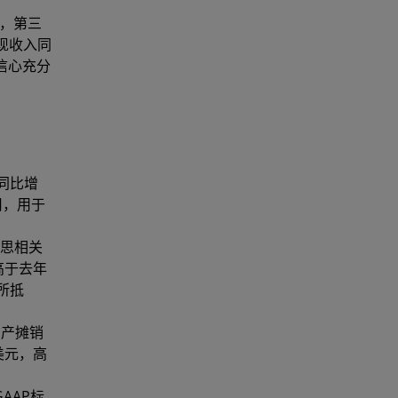
存，第三
现收入同
信心充分
同比增
用，用于
灵思相关
高于去年
所抵
资产摊销
美元，高
AAP标