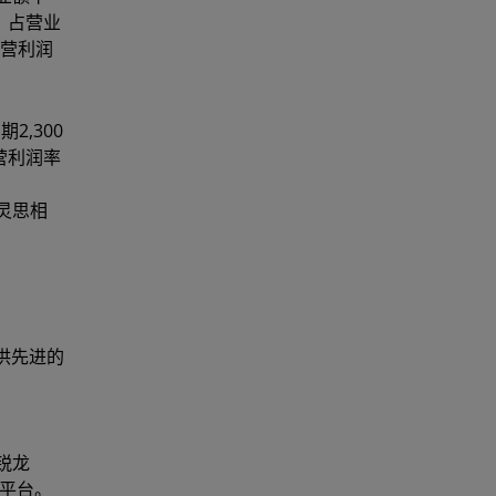
，占营业
经营利润
,300
营利润率
灵思相
提供先进的
l
锐龙
5平台。