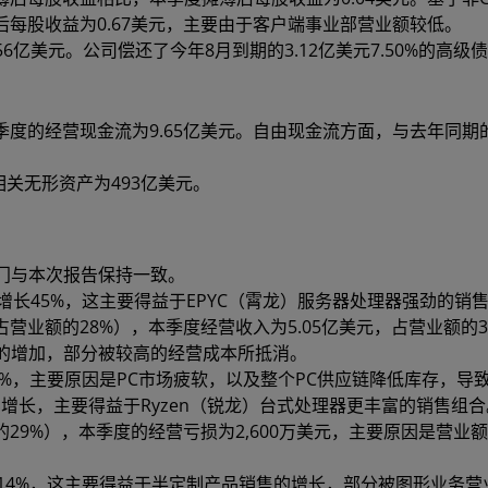
后每股收益为0.67美元，主要由于客户端事业部营业额较低。
亿美元。公司偿还了今年8月到期的3.12亿美元7.50%的高级
季度的经营现金流为9.65亿美元。自由现金流方面，与去年同期的7
。
相关无形资产为493亿美元。
门与本次报告保持一致。
增长45%，这主要得益于EPYC（霄龙）服务器处理器强劲的销
占营业额的28%），本季度经营收入为5.05亿美元，占营业额的3
的增加，部分被较高的经营成本所抵消。
0%，主要原因是PC市场疲软，以及整个PC供应链降低库存，导
比增长，主要得益于Ryzen（锐龙）台式处理器更丰富的销售组
的29%），本季度的经营亏损为2,600万美元，主要原因是营业
14%，这主要得益于半定制产品销售的增长，部分被图形业务营