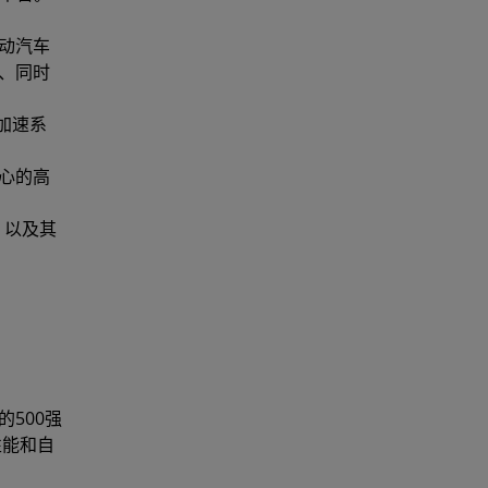
电动汽车
U、同时
络加速系
中心的高
，以及其
500强
性能和自