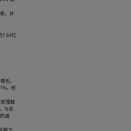
债券，并
.64亿
售增长。
1%。经
致处理器
合。与去
额的减
业额下