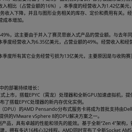
收入相比（占营业额的16%），本季度的经营收入为1.42亿美元
业务收入下降，并且与图形业务相关的库存、定价和费用有关。
营成本增加。
549%，这主要由于并入了赛灵思嵌入式产品的营业额。与去年同期2
季度经营收入为6.35亿美元，占营业额的49%。经营收入和经
，本季度所有其它业务经营亏损为13亿美元，主要原因是与收购赛
伴中的部署持续增长：
虚拟机正式上市，搭载EPYC（霄龙）处理器和全新GPU加速虚拟机，
布了搭载EPYC处理器的新内存优化实例。
PU）的AMD Pensando分布式服务卡将成为首批支持由Del
提供的VMware vSphere 8的DPU解决方案之一。
列产品，具有卓越的性能和领先的能效。基于全新“Zen 4”架构，
，拥有多达16核心32线程。AMD同时宣布了全新Socket AM