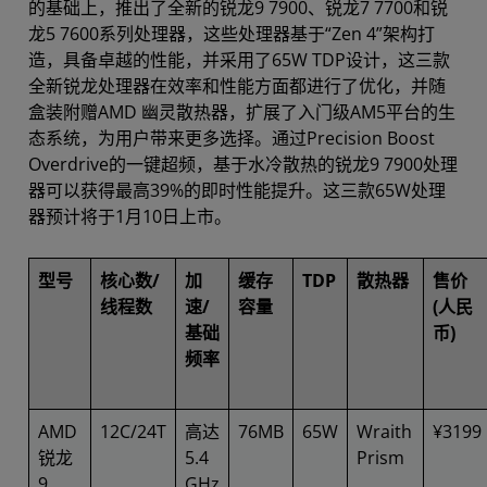
的基础上，推出了全新的锐龙9 7900、锐龙7 7700和锐
龙5 7600系列处理器，这些处理器基于“Zen 4”架构打
造，具备卓越的性能，并采用了65W TDP设计，这三款
全新锐龙处理器在效率和性能方面都进行了优化，并随
盒装附赠AMD 幽灵散热器，扩展了入门级AM5平台的生
态系统，为用户带来更多选择。通过Precision Boost
Overdrive的一键超频，基于水冷散热的锐龙9 7900处理
器可以获得最高39%的即时性能提升。这三款65W处理
器预计将于1月10日上市。
型号
核心数/
加
缓存
TDP
散热器
售价
线程数
速/
容量
(人民
基础
币)
频率
AMD
12C/24T
高达
76MB
65W
Wraith
¥3199
锐龙
5.4
Prism
9
GHz