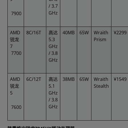
/ 3.7
GHz
7900
AMD
8C/16T
高达
40MB
65W
Wraith
¥2299
锐龙
5.3
Prism
7
GHz
7700
/ 3.8
GHz
AMD
6C/12T
高达
38MB
65W
Wraith
¥1549
锐龙
5.1
Stealth
5
GHz
/ 3.8
GHz
7600