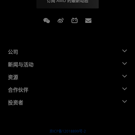
订阅 AMD 的最新动态
Weixin
Weibo
Bilibili
Subscriptions
公司
关于 AMD
新闻与活动
管理团队
新闻中心
资源
企业责任
活动
就业机会
开发中心
合作伙伴
媒体库
联系我们
博客
AMD 合作伙伴中心
投资者
成功案例
授权经销商
研讨会
投资者关系
AMD 大学计划
探索资源
财务信息
董事会
京ICP备12018899号-2