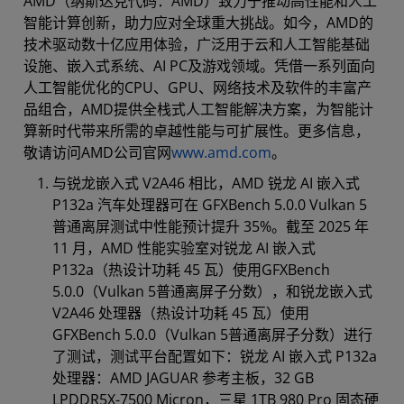
AMD（纳斯达克代码：AMD）致力于推动高性能和人工
智能计算创新，助力应对全球重大挑战。如今，AMD的
技术驱动数十亿应用体验，广泛用于云和人工智能基础
设施、嵌入式系统、AI PC及游戏领域。凭借一系列面向
人工智能优化的CPU、GPU、网络技术及软件的丰富产
品组合，AMD提供全栈式人工智能解决方案，为智能计
算新时代带来所需的卓越性能与可扩展性。更多信息，
敬请访问AMD公司官网
www.amd.com
。
与锐龙嵌入式 V2A46 相比，AMD 锐龙 AI 嵌入式
P132a 汽车处理器可在 GFXBench 5.0.0 Vulkan 5
普通离屏测试中性能预计提升 35%。截至 2025 年
11 月，AMD 性能实验室对锐龙 AI 嵌入式
P132a（热设计功耗 45 瓦）使用GFXBench
5.0.0（Vulkan 5普通离屏子分数），和锐龙嵌入式
V2A46 处理器（热设计功耗 45 瓦）使用
GFXBench 5.0.0（Vulkan 5普通离屏子分数）进行
了测试，测试平台配置如下：锐龙 AI 嵌入式 P132a
处理器：AMD JAGUAR 参考主板，32 GB
LPDDR5X-7500 Micron，三星 1TB 980 Pro 固态硬