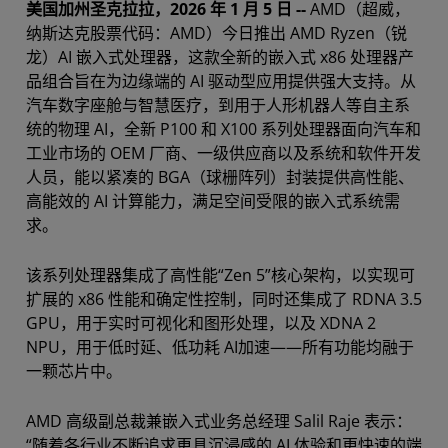
美国加州圣克拉拉，2026 年 1 月 5 日 --
AMD（超威，
纳斯达克股票代码：AMD）今日推出 AMD Ryzen（锐
龙）AI 嵌入式处理器，这款全新的嵌入式 x86 处理器产
品组合旨在为边缘端的 AI 驱动型应用提供强大支持。从
汽车数字座舱与智慧医疗，到用于人形机器人等自主系
统的物理 AI，全新 P100 和 X100 系列处理器面向汽车和
工业市场的 OEM 厂商、一级供应商以及系统和软件开发
人员，能以紧凑的 BGA（球栅阵列）封装提供高性能、
高能效的 AI 计算能力，满足空间受限的嵌入式系统需
求。
该系列处理器集成了高性能“Zen 5”核心架构，以实现可
扩展的 x86 性能和确定性控制，同时还集成了 RDNA 3.5
GPU，用于实时可视化和图形处理，以及 XDNA 2
NPU，用于低时延、低功耗 AI加速——所有功能均融于
一颗芯片中。
AMD 高级副总裁兼嵌入式业务总经理 Salil Raje 表示：
“随着各行业不断追求更具沉浸感的 AI 体验和更快速的端