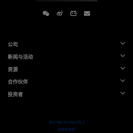
Weixin
Weibo
Bilibili
Subscriptions
公司
关于 AMD
新闻与活动
管理团队
新闻中心
资源
企业责任
活动
就业机会
开发中心
合作伙伴
媒体库
联系我们
博客
AMD 合作伙伴中心
投资者
成功案例
授权经销商
研讨会
投资者关系
AMD 大学计划
探索资源
财务信息
董事会
京ICP备12018899号-2
治理文件
​条款和条件