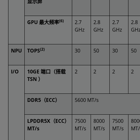
显示屏
(6)
GPU 最大频率
2.7
2.8
2.7
2.8
GHz
GHz
GHz
GH
(2)
NPU
TOPS
30
50
30
50
I/O
10GE 端口（搭载
2
2
2
2
TSN ）
DDR5（ECC）
5600 MT/s
LPDDR5X（ECC）
7500
8000
7500
800
MT/s
MT/s
MT/s
MT/s
MT/