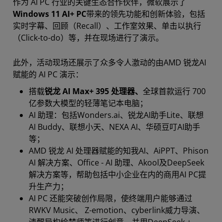
作为 AI PC 行业的关键生态合作伙伴，微软展示了
Windows 11 AI+ PC
带来的领先功能和创新体验，包括
实时字幕、回顾（Recall）、工作室效果、单击以执行
（Click-to-do）等，并在现场进行了演示。
此外，活动现场还展示了众多令人激动的由AMD 锐龙AI
赋能的 AI PC 演示：
搭载
锐龙 AI Max+ 395 处理器、
全球首款运行 700
亿参数大模型的轻薄笔记本电脑；
AI 助理：包括Wonders.ai、锐龙AI助手Lite、联想
AI Buddy、联想小天、NEXA AI、华硕豆叮AI助手
等；
AMD 锐龙 AI 处理器赋能的知我AI、AiPPT、Phison
AI 解决方案、Office - AI 助理、Akool及DeepSeek
解决方案等，帮助包括中小企业在内的商用AI PC提
升生产力；
AI PC 还能突破创作局限，使终端用户能够通过
RWKV Music、 Z-emotion、cyberlink威力导演、
清醒异构绘梦师等进行创意，并用DeepSeek +