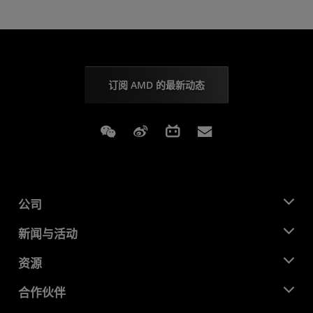
订阅 AMD 的最新动态
Weixin
Weibo
Bilibili
Subscriptions
公司
关于 AMD
新闻与活动
管理团队
新闻中心
资源
企业责任
活动
就业机会
开发中心
合作伙伴
媒体库
联系我们
博客