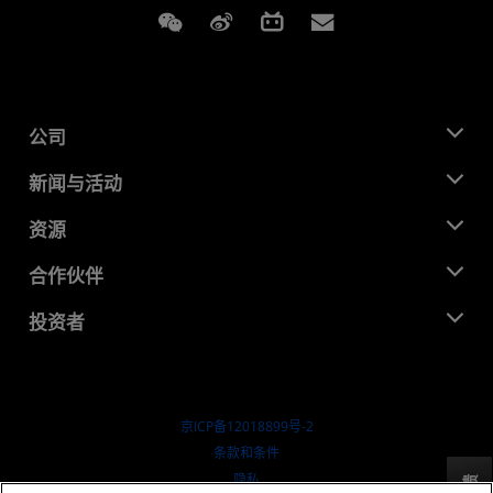
Weixin
Weibo
Bilibili
Subscriptions
公司
关于 AMD
新闻与活动
管理团队
新闻中心
资源
企业责任
活动
就业机会
开发中心
合作伙伴
媒体库
联系我们
博客
AMD 合作伙伴中心
投资者
成功案例
授权经销商
研讨会
投资者关系
AMD 大学计划
探索资源
财务信息
董事会
京ICP备12018899号-2
治理文件
​条款和条件
SEC 报告
隐私
反馈