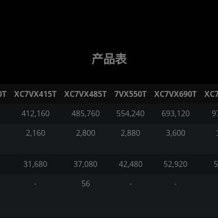
产品表
0T
XC7VX415T
XC7VX485T
7VX550T
XC7VX690T
XC
412,160
485,760
554,240
693,120
9
2,160
2,800
2,880
3,600
31,680
37,080
42,480
52,920
5
-
56
-
-