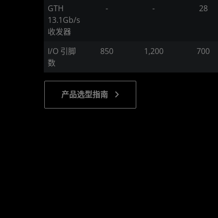
GTH
-
-
28
13.1Gb/s
收发器
I/O 引脚
850
1,200
700
数
产品选型指南