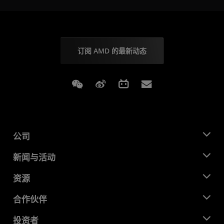
订阅 AMD 的最新动态
Weixin
Weibo
Bilibili
Subscriptions
公司
关于 AMD
新闻与活动
管理团队
新闻中心
资源
企业责任
活动
就业机会
开发中心
合作伙伴
媒体库
联系我们
博客
AMD 合作伙伴中心
投资者
成功案例