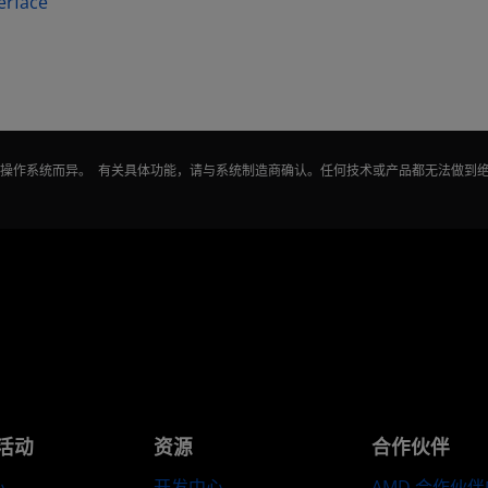
terface
能因操作系统而异。 有关具体功能，请与系统制造商确认。任何技术或产品都无法做到
活动
资源
合作伙伴
心
开发中心
AMD 合作伙