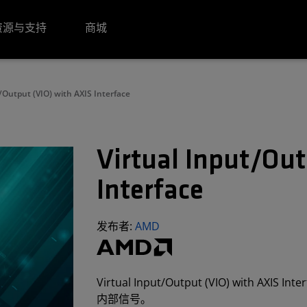
资源与支持
商城
/Output (VIO) with AXIS Interface
Virtual Input/Out
Interface
发布者:
AMD
Virtual Input/Output (VIO) with
内部信号。