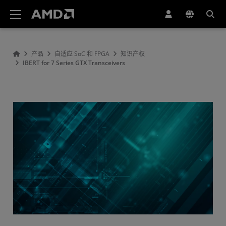
AMD 网站无障碍声明
产品
自适应 SoC 和 FPGA
知识产权
IBERT for 7 Series GTX Transceivers