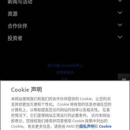
关于 AMD
新闻与活动
管理团队
新闻中心
资源
企业责任
活动
就业机会
开发中心
合作伙伴
媒体库
联系我们
博客
AMD 合作伙伴中心
投资者
成功案例
授权经销商
研讨会
投资者关系
AMD 大学计划
探索资源
财务信息
董事会
京ICP备12018899号-2
治理文件
​条款和条件
SEC 报告
隐私
反馈
商标
Cookie 声明
供应链透明度
本网站使用我们和我们的合作伙伴提供的 Cookie，让您的浏
公开公平竞争
览体验更加方便和个性化。 Cookie 将有用的信息存储在您的
英国税收策略
计算机上，以帮助提高您访问网站的效率以及相关性。 在某
Cookie 政策
些情况下，它们是使网站正常运行的必要条件。 访问本网站
即表示，您授权我们使用并同意使用 Cookie 政策中列出的
Cookie 设置
Cookie。 有关更多信息，请参阅 AMD 的
隐私声明
和
Cookie