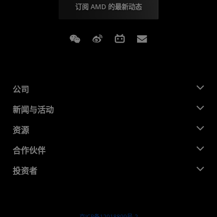
订阅 AMD 的最新动态
Weixin
Weibo
Bilibili
Subscriptions
公司
关于 AMD
新闻与活动
管理团队
新闻中心
资源
企业责任
活动
就业机会
开发中心
合作伙伴
媒体库
联系我们
博客
AMD 合作伙伴中心
投资者
成功案例
授权经销商
研讨会
投资者关系
AMD 大学计划
探索资源
财务信息
董事会
京ICP备12018899号-2