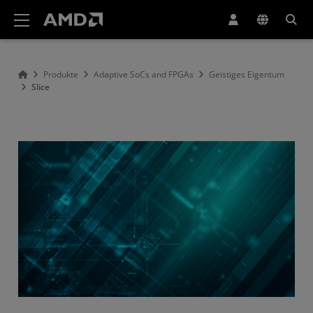
Erklärung zur Barrierefreiheit auf der AMD Website
Produkte
Adaptive SoCs and FPGAs
Geistiges Eigentum
Slice