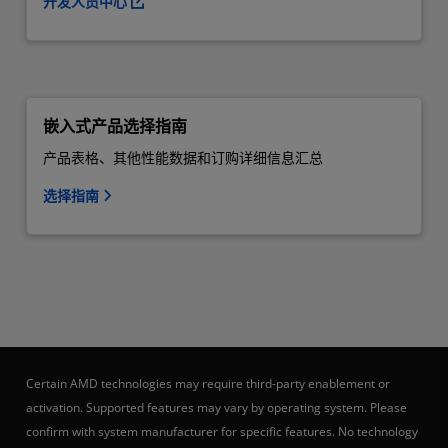
开发人员中心
嵌入式产品选择指南
产品表格、其他性能数据和订购详细信息汇总
选择指南
Certain AMD technologies may require third-party enablement or
activation. Supported features may vary by operating system. Please
confirm with system manufacturer for specific features. No technology