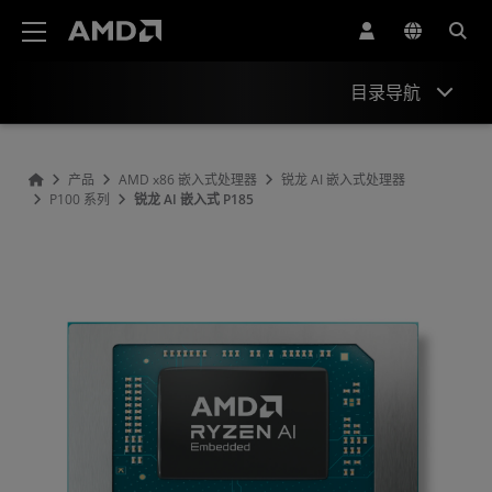
AMD 网站无障碍声明
目录导航
概述
产品
AMD x86 嵌入式处理器
锐龙 AI 嵌入式处理器
P100 系列
锐龙 AI 嵌入式 P185
规格
资源和支持