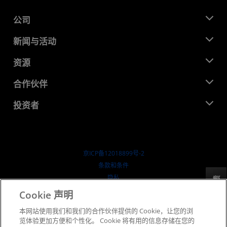
公司
关于 AMD
新闻与活动
管理团队
新闻中心
资源
企业责任
活动
就业机会
开发中心
合作伙伴
媒体库
联系我们
博客
AMD 合作伙伴中心
投资者
成功案例
授权经销商
研讨会
投资者关系
AMD 大学计划
探索资源
财务信息
董事会
京ICP备12018899号-2
治理文件
​条款和条件
SEC 报告
隐私
反馈
商标
Cookie 声明
供应链透明度
本网站使用我们和我们的合作伙伴提供的 Cookie，让您的浏
公开公平竞争
览体验更加方便和个性化。 Cookie 将有用的信息存储在您的
英国税收策略