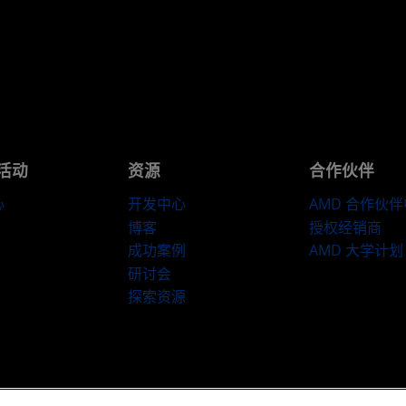
活动
资源
合作伙伴
心
开发中心
AMD 合作伙
博客
授权经销商
成功案例
AMD 大学计划
研讨会
探索资源
​条款和条件
隐私
商标
供应链透明度
公开公平竞争
英国税收策略
C