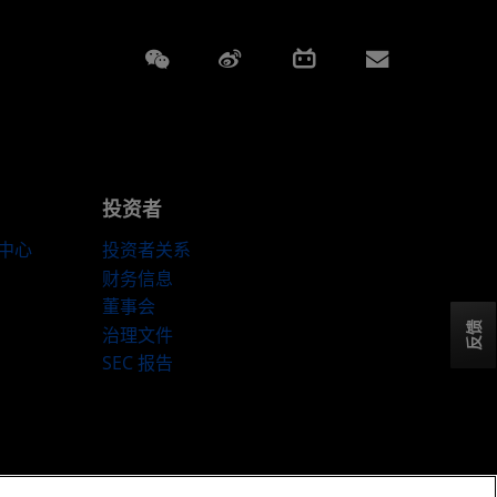
Weixin
Weibo
Bilibili
Subscript
投资者
伴中心
投资者关系
财务信息
董事会
反馈
治理文件
SEC 报告
ookie 政策
Cookie 设置