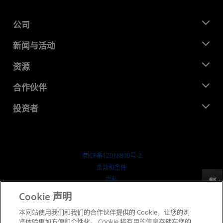
公司
关于 AMD
新闻与活动
管理团队
新闻中心
资源
企业责任
活动
就业机会
开发中心
合作伙伴
媒体库
联系我们
博客
AMD 合作伙伴中心
投资者
成功案例
授权经销商
研讨会
投资者关系
AMD 大学计划
探索资源
财务信息
董事会
京ICP备12018899号-2
治理文件
​条款和条件
SEC 报告
隐私
反馈
商标
Cookie 声明
供应链透明度
本网站使用我们和我们的合作伙伴提供的 Cookie，让您的浏
公开公平竞争
览体验更加方便和个性化。 Cookie 将有用的信息存储在您的