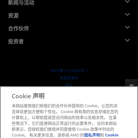
关于 AMD
新闻与活动
管理团队
新闻中心
资源
企业责任
活动
就业机会
开发中心
合作伙伴
媒体库
联系我们
博客
AMD 合作伙伴中心
投资者
成功案例
授权经销商
研讨会
投资者关系
AMD 大学计划
探索资源
财务信息
董事会
京ICP备12018899号-2
治理文件
​条款和条件
SEC 报告
隐私
反馈
商标
Cookie 声明
供应链透明度
本网站使用我们和我们的合作伙伴提供的 Cookie，让您的浏
公开公平竞争
览体验更加方便和个性化。 Cookie 将有用的信息存储在您的
英国税收策略
计算机上，以帮助提高您访问网站的效率以及相关性。 在某
Cookie 政策
些情况下，它们是使网站正常运行的必要条件。 访问本网站
即表示，您授权我们使用并同意使用 Cookie 政策中列出的
Cookie 设置
Cookie。 有关更多信息，请参阅 AMD 的
隐私声明
和
Cookie