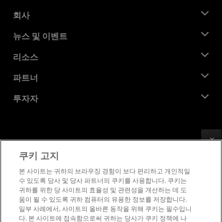
회사
AMD 소개
뉴스 및 이벤트
관리팀
뉴스룸
리소스
기업의 사회적 책임
이벤트
채용
개발자 센트럴
파트너
미디어 라이브러리
문의하기
블로그
AMD 파트너 허브
투자자
사례 연구
공식 유통업체
웨비나
투자자 관계
AMD 대학 프로그램
리소스 살펴보기
재무 정보
이사위원회
Feedback
이용약관
쿠키 고지
거버넌스 문서
프라이버시
SEC 신고서
상표
본 사이트는 귀하의 브라우징 경험이 보다 편리하고 개인적일
수 있도록 당사 및 당사 파트너의 쿠키를 사용합니다. 쿠키는
공급망 투명성
귀하를 위한 당 사이트의 효율성 및 관련성을 개선하는 데 도
공정 및 공개 경쟁
움이 될 수 있도록 귀하 컴퓨터의 유용한 정보를 저장합니다.
영국 세금 전략
일부 사례에서, 사이트의 올바른 동작을 위해 쿠키는 필수입니
쿠키 정책
다. 본 사이트에 접속함으로써 귀하는 당사가 쿠키 정책에 나