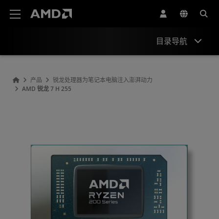
AMD 网站无障碍声明
目录导航
概观
产品
锐龙处理器为笔记本电脑注入澎湃动力
AMD 锐龙 7 H 255
规格