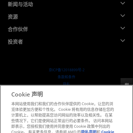
关于 AMD
新闻与活动
管理团队
新闻中心
资源
企业责任
活动
就业机会
开发中心
合作伙伴
媒体库
联系我们
博客
AMD 合作伙伴中心
投资者
成功案例
授权经销商
研讨会
投资者关系
AMD 大学计划
探索资源
财务信息
董事会
京ICP备12018899号-2
治理文件
​条款和条件
SEC 报告
隐私
反馈
商标
Cookie 声明
供应链透明度
本网站使用我们和我们的合作伙伴提供的 Cookie，让您的浏
公开公平竞争
览体验更加方便和个性化。 Cookie 将有用的信息存储在您的
英国税收策略
计算机上，以帮助提高您访问网站的效率以及相关性。 在某
Cookie 政策
些情况下，它们是使网站正常运行的必要条件。 访问本网站
即表示，您授权我们使用并同意使用 Cookie 政策中列出的
Cookie 设置
Cookie。 有关更多信息，请参阅 AMD 的
隐私声明
和
Cookie