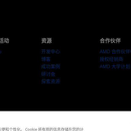
活动
资源
合作伙伴
心
开发中心
AMD 合作伙
博客
授权经销商
成功案例
AMD 大学计划
研讨会
探索资源
​条款和条件
隐私
商标
供应链透明度
公开公平竞争
英国税收策略
C
© 2026 Advanced Micro Devices, Inc.
便和个性化。 Cookie 将有用的信息存储在您的计