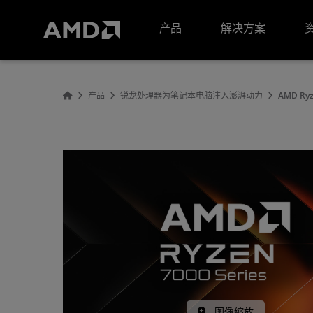
AMD 网站无障碍声明
产品
解决方案
产品
锐龙处理器为笔记本电脑注入澎湃动力
AMD Ryz
图像缩放