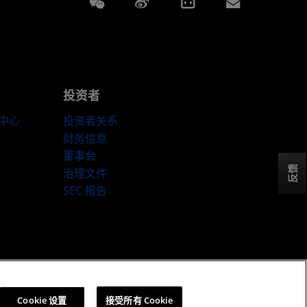
Weixin
Weibo
Bilibili
Subscript
投资者
伴中心
投资者关系
财务信息
董事会
反馈
治理文件
SEC 报告
ookie 政策
Cookie 设置
Cookie 设置
接受所有 Cookie