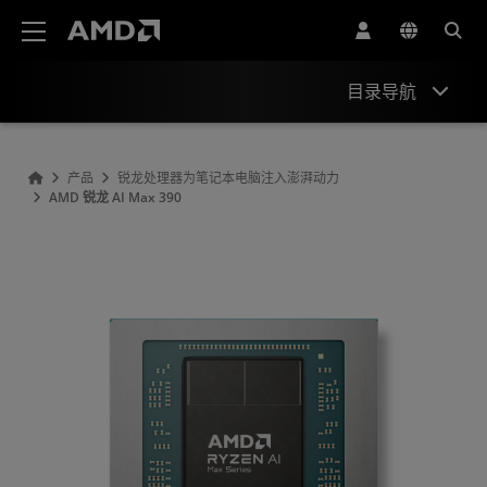
AMD 网站无障碍声明
目录导航
概观
产品
锐龙处理器为笔记本电脑注入澎湃动力
AMD 锐龙 AI Max 390
规格