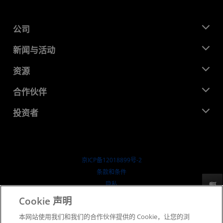
公司
关于 AMD
新闻与活动
管理团队
新闻中心
资源
企业责任
活动
就业机会
开发中心
合作伙伴
媒体库
联系我们
博客
AMD 合作伙伴中心
投资者
成功案例
授权经销商
研讨会
投资者关系
AMD 大学计划
探索资源
财务信息
董事会
京ICP备12018899号-2
治理文件
​条款和条件
SEC 报告
隐私
反馈
商标
Cookie 声明
供应链透明度
本网站使用我们和我们的合作伙伴提供的 Cookie，让您的浏
公开公平竞争