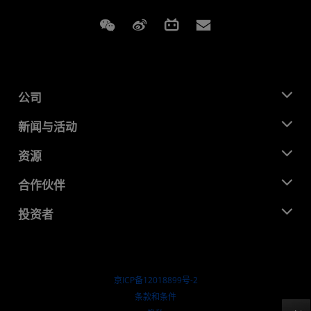
Weixin
Weibo
Bilibili
Subscriptions
公司
关于 AMD
新闻与活动
管理团队
新闻中心
资源
企业责任
活动
就业机会
开发中心
合作伙伴
媒体库
联系我们
博客
AMD 合作伙伴中心
投资者
成功案例
授权经销商
研讨会
投资者关系
AMD 大学计划
探索资源
财务信息
董事会
京ICP备12018899号-2
治理文件
​条款和条件