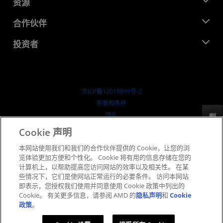
新闻中心
资源
企业责任
活动
就业机会
开发中心
合作伙伴
媒体库
联系我们
博客
AMD 合作伙伴中心
投资者
成功案例
授权经销商
研讨会
投资者关系
AMD 大学计划
探索资源
财务信息
董事会
京ICP备12018899号-2
治理文件
​条款和条件
SEC 报告
隐私
反馈
商标
Cookie 声明
供应链透明度
本网站使用我们和我们的合作伙伴提供的 Cookie，让您的浏
公开公平竞争
览体验更加方便和个性化。 Cookie 将有用的信息存储在您的
英国税收策略
计算机上，以帮助提高您访问网站的效率以及相关性。 在某
Cookie 政策
些情况下，它们是使网站正常运行的必要条件。 访问本网站
即表示，您授权我们使用并同意使用 Cookie 政策中列出的
Cookie 设置
Cookie。 有关更多信息，请参阅 AMD 的
隐私声明
和
Cookie
政策
。
© 2026 Advanced Micro Devices, Inc.