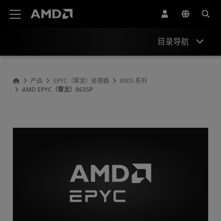
AMD 网站无障碍声明
目录导航
概述
产品
EPYC（霄龙）处理器
8005 系列
AMD EPYC（霄龙）8635P
规格
驱动程序和资源