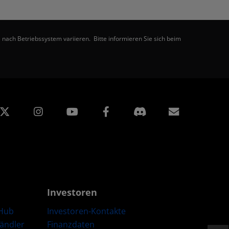
nach Betriebssystem variieren. Bitte informieren Sie sich beim
edIn
Instagram
Facebook
Abonnem
Investoren
Hub
Investoren-Kontakte
Händler
Finanzdaten