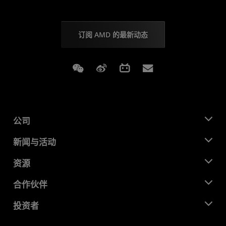
订阅 AMD 的最新动态
Weixin
Weibo
Bilibili
Subscriptions
公司
关于 AMD
新闻与活动
管理团队
新闻中心
资源
企业责任
活动
就业机会
开发中心
合作伙伴
媒体库
联系我们
博客
AMD 合作伙伴中心
投资者
成功案例
授权经销商
研讨会
投资者关系