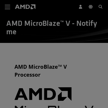
AMD 网站无障碍声明
AMD MicroBlaze™ V - Notify
me
AMD MicroBlaze™ V
Processor