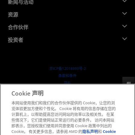
关于 AMD
新闻与活动
管理团队
新闻中心
资源
企业责任
活动
就业机会
开发中心
合作伙伴
媒体库
联系我们
博客
AMD 合作伙伴中心
投资者
成功案例
授权经销商
研讨会
投资者关系
AMD 大学计划
探索资源
财务信息
董事会
京ICP备12018899号-2
治理文件
​条款和条件
SEC 报告
隐私
反馈
商标
Cookie 声明
供应链透明度
本网站使用我们和我们的合作伙伴提供的 Cookie，让您的浏
公开公平竞争
览体验更加方便和个性化。 Cookie 将有用的信息存储在您的
英国税收策略
计算机上，以帮助提高您访问网站的效率以及相关性。 在某
Cookie 政策
些情况下，它们是使网站正常运行的必要条件。 访问本网站
即表示，您授权我们使用并同意使用 Cookie 政策中列出的
Cookie 设置
Cookie。 有关更多信息，请参阅 AMD 的
隐私声明
和
Cookie