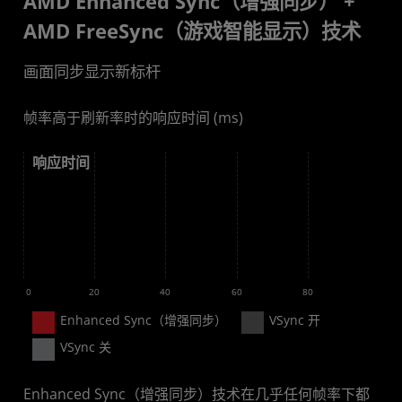
AMD Enhanced Sync（增强同步） +
AMD FreeSync（游戏智能显示）技术
画面同步显示新标杆
帧率高于刷新率时的响应时间 (ms)
响应时间
ms
ms
ms
0
20
40
60
80
Enhanced Sync（增强同步）
VSync 开
VSync 关
Enhanced Sync（增强同步）技术在几乎任何帧率下都