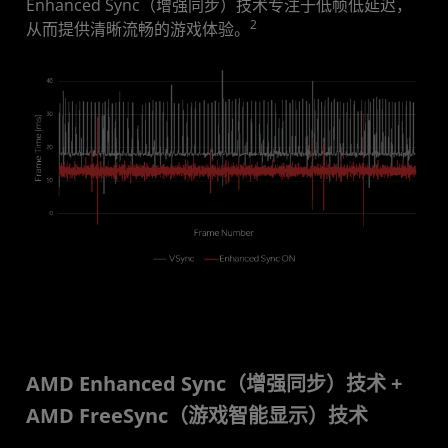
Enhanced Sync（增强同步）技术专注于低帧低延迟，
2
从而提供清晰流畅的游戏体验。
AMD Enhanced Sync（增强同步）技术 +
AMD FreeSync（游戏智能显示）技术