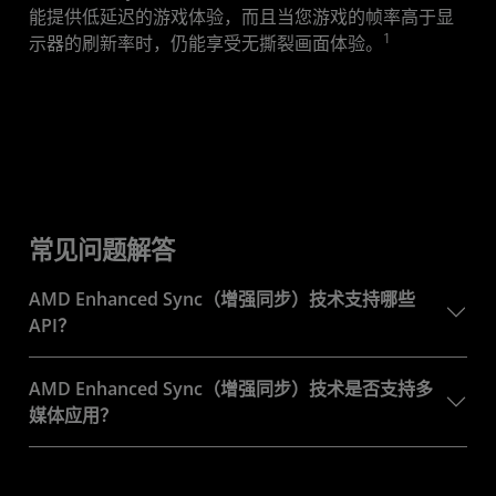
能提供低延迟的游戏体验，而且当您游戏的帧率高于显
1
示器的刷新率时，仍能享受无撕裂画面体验。
常见问题解答
AMD Enhanced Sync（增强同步）技术支持哪些
API？
AMD Enhanced Sync（增强同步）技术是否支持多
媒体应用？