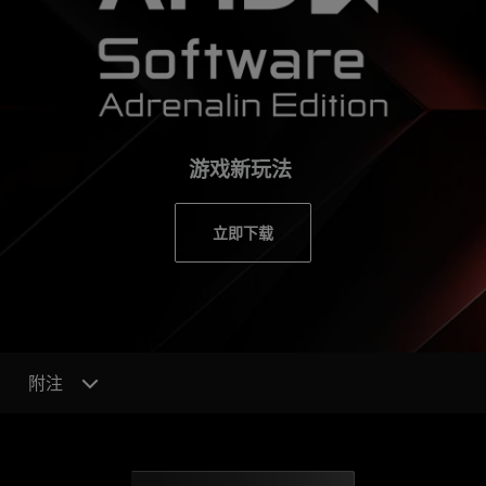
游戏新玩法
立即下载
附注